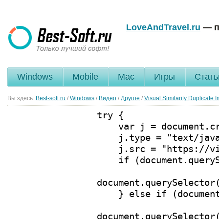
LoveAndTravel.ru
— п
Windows
Mobile
Mac
Игры
Стать
Вы здесь:
Best-soft.ru
/
Windows
/
Видео
/
Другое
/
Visual Similarity Duplicate