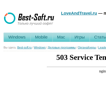
LoveAndTravel.ru
— п
Windows
Mobile
Mac
Игры
Стать
Вы здесь:
Best-soft.ru
/
Windows
/
Деловые программы
/
Органайзеры
/
Leade