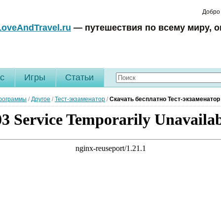
Добро
LoveAndTravel.ru
— путешествия по всему миру, о
c
Игры
Статьи
рограммы
/
Другое
/
Тест-экзаменатор
/
Скачать бесплатно Тест-экзаменатор 