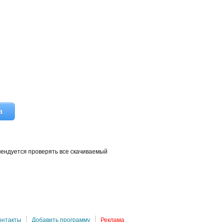
а
мендуется проверять все скачиваемый
онтакты
Добавить программу
Реклама