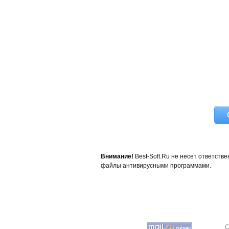
Внимание!
Best-Soft.Ru не несет ответст
файлы антивирусными программами.
C