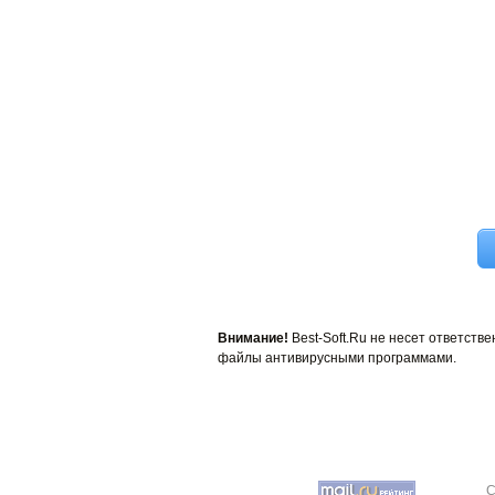
Внимание!
Best-Soft.Ru не несет ответст
файлы антивирусными программами.
C