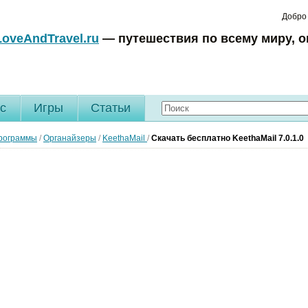
Добро
LoveAndTravel.ru
— путешествия по всему миру, о
c
Игры
Статьи
рограммы
/
Органайзеры
/
KeethaMail
/
Скачать бесплатно KeethaMail 7.0.1.0