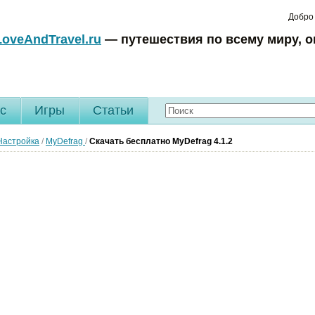
Добро
LoveAndTravel.ru
— путешествия по всему миру, о
c
Игры
Статьи
Настройка
/
MyDefrag
/
Скачать бесплатно MyDefrag 4.1.2