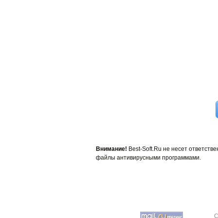
Внимание!
Best-Soft.Ru не несет ответст
файлы антивирусными программами.
C