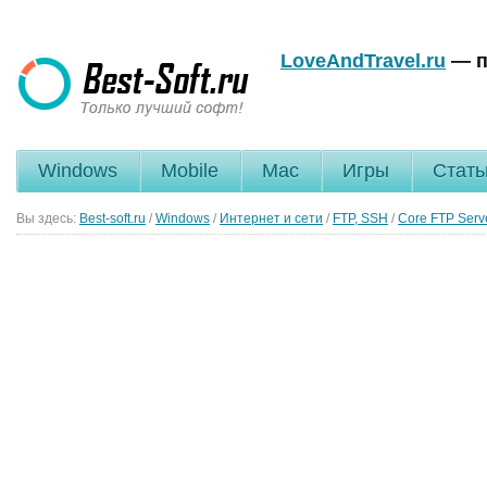
LoveAndTravel.ru
— п
Windows
Mobile
Mac
Игры
Стать
Вы здесь:
Best-soft.ru
/
Windows
/
Интернет и сети
/
FTP, SSH
/
Core FTP Serv