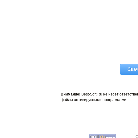
Скач
Внимание!
Best-Soft.Ru не несет ответст
файлы антивирусными программами.
C