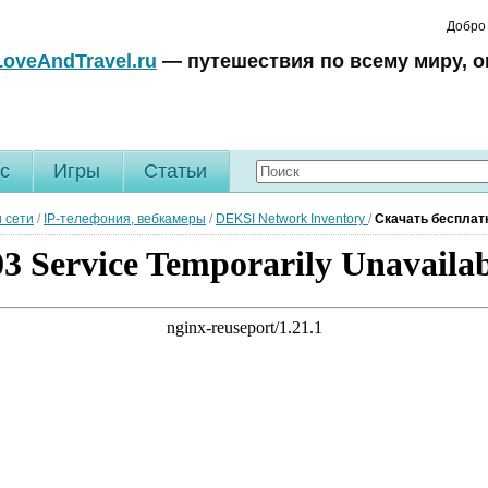
Добро
LoveAndTravel.ru
— путешествия по всему миру, о
c
Игры
Статьи
 сети
/
IP-телефония, вебкамеры
/
DEKSI Network Inventory
/
Скачать бесплатн