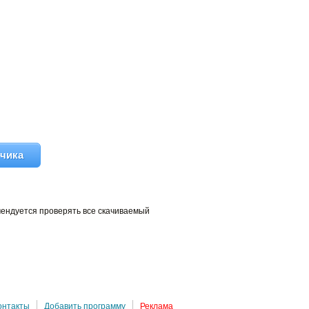
тчика
мендуется проверять все скачиваемый
онтакты
Добавить программу
Реклама