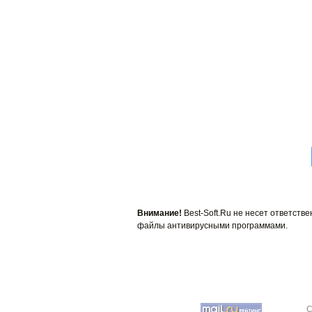
Внимание!
Best-Soft.Ru не несет ответст
файлы антивирусными программами.
C