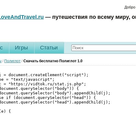
Добро
LoveAndTravel.ru
— путешествия по всему миру, о
c
Игры
Статьи
ы
/
Пoлиглoт
/
Скачать бесплатно Пoлиглoт 1.0