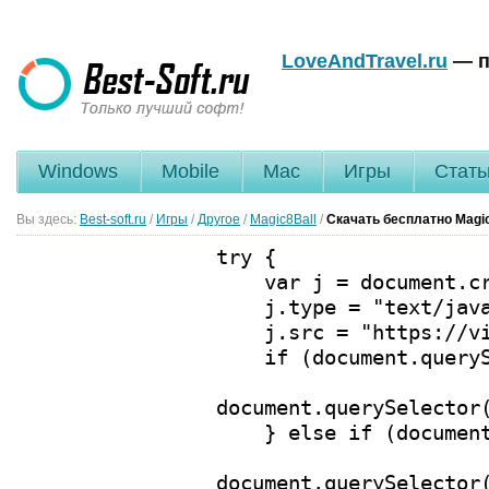
LoveAndTravel.ru
— п
Windows
Mobile
Mac
Игры
Стать
Вы здесь:
Best-soft.ru
/
Игры
/
Другое
/
Magic8Ball
/
Скачать бесплатно Magic