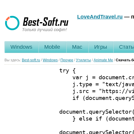
LoveAndTravel.ru
— п
Windows
Mobile
Mac
Игры
Стать
Вы здесь:
Best-soft.ru
/
Windows
/
Прочее
/
Утилиты
/
Animate Me
/
Скачать б