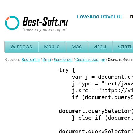
LoveAndTravel.ru
— п
Windows
Mobile
Mac
Игры
Стать
Вы здесь:
Best-soft.ru
/
Игры
/
Логические
/
Снежные загадки
/
Скачать бесп