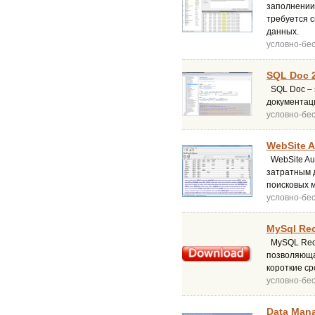
заполнении 
требуется с
данных.
условно-бе
SQL Doc 2
SQL Doc – 
документаци
условно-бе
WebSite A
WebSite Aud
затратным д
поисковых 
условно-бе
MySql Rec
MySQL Reco
позволяюща
короткие ср
условно-бе
Data Mana