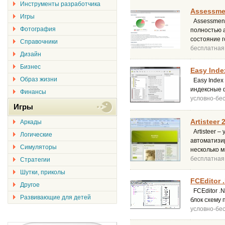
Инструменты разработчика
Assessmen
Игры
Assessment
Фотография
полностью а
состояние 
Справочники
бесплатная
Дизайн
Бизнес
Easy Inde
Образ жизни
Easy Index
индексные 
Финансы
условно-бе
Игры
Artisteer 
Аркады
Artisteer 
Логические
автоматизир
Симуляторы
несколько м
бесплатная
Стратегии
Шутки, приколы
FCEditor 
Другое
FCEditor .N
Развивающие для детей
блок схему 
условно-бе