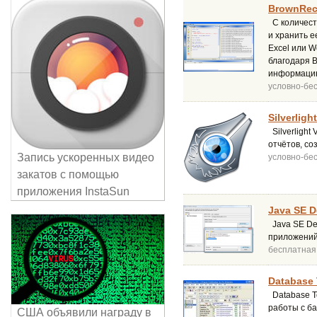
BrownRec
С количест
и хранить е
Excel или W
благодаря B
информаци
условно-бе
Silverligh
Silverlight
отчётов, со
Запись ускоренных видео
условно-бе
закатов с помощью
приложения InstaSun
Java SE D
Java SE Dev
приложений 
бесплатная
Database 
Database To
работы с б
США объявили награду в