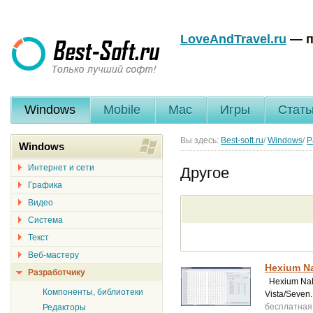
LoveAndTravel.ru
— п
Windows
Mobile
Mac
Игры
Стать
Вы здесь:
Best-soft.ru
/
Windows
/
Р
Windows
Интернет и сети
Другое
Графика
Видео
Система
Текст
Веб-мастеру
Hexium Na
Разработчику
Hexium NaN
Компоненты, библиотеки
Vista/Seven.
бесплатная
Редакторы