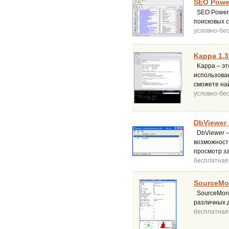
SEO Power
SEO PowerS
поисковых 
условно-бе
Kappa 1.3
Kappa – эт
использова
сможете най
условно-бе
DbViewer 
DbViewer –
возможност
просмотр з
бесплатная
SourceMon
SourceMonit
различных д
бесплатная