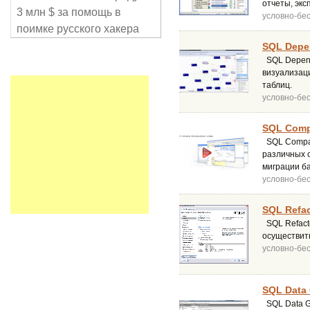
отчеты, экс
3 млн $ за помощь в
условно-бе
поимке русского хакера
SQL Depen
SQL Depend
визуализац
таблиц.
условно-бе
SQL Comp
SQL Compar
различных 
миграции ба
условно-бе
SQL Refac
SQL Refacto
осуществить
условно-бе
SQL Data 
SQL Data Ge