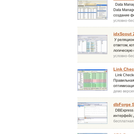
Data Manage
Data Manag
создание ф
условно-бе
idxScout 
У реляцион
ответом, к
логическую 
условно-бе
Link Chec
Link Checke
Правильная
оптимизаци
демо верси
dbForge S
DBExpress 
интерфейс 
бесплатная