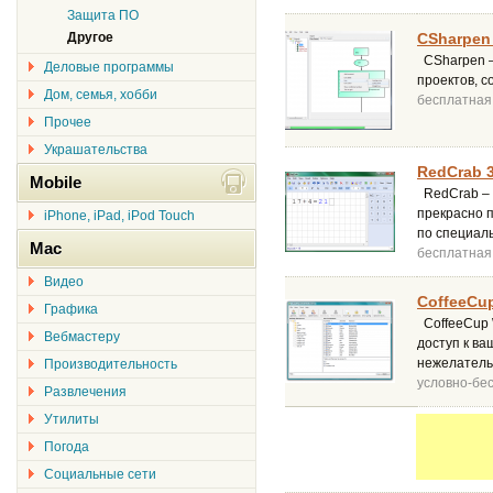
Защита ПО
Другое
CSharpen 
CSharpen –
Деловые программы
проектов, с
Дом, семья, хобби
бесплатная
Прочее
Украшательства
RedCrab 3
Mobile
RedCrab – 
прекрасно п
iPhone, iPad, iPod Touch
по специал
Mac
бесплатная
Видео
CoffeeCup
Графика
CoffeeCup 
Вебмастеру
доступ к ва
нежелатель
Производительность
условно-бе
Развлечения
Утилиты
Погода
Социальные сети