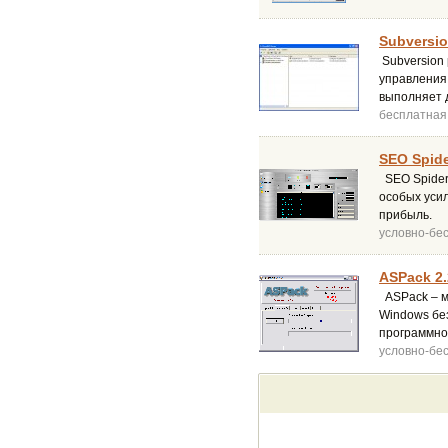
Subversio
Subversion
управления
выполняет д
бесплатная
SEO Spide
SEO Spider
особых усил
прибыль.
условно-бе
ASPack 2.
ASPack – м
Windows без
программног
условно-бе