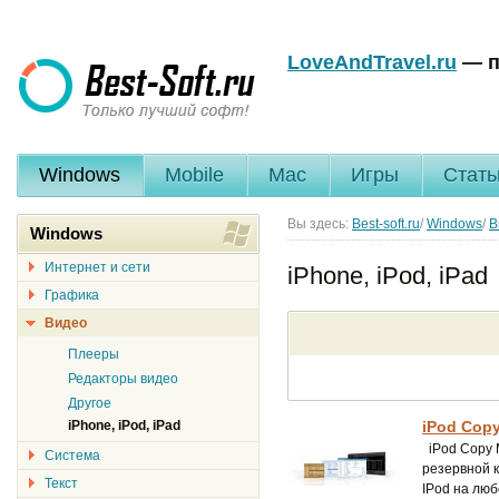
LoveAndTravel.ru
— п
Windows
Mobile
Mac
Игры
Стать
Вы здесь:
Best-soft.ru
/
Windows
/
В
Windows
Интернет и сети
iPhone, iPod, iPad
Графика
Видео
Плееры
Редакторы видео
Другое
iPhone, iPod, iPad
iPod Copy
iPod Copy 
Система
резервной к
Текст
IPod на люб