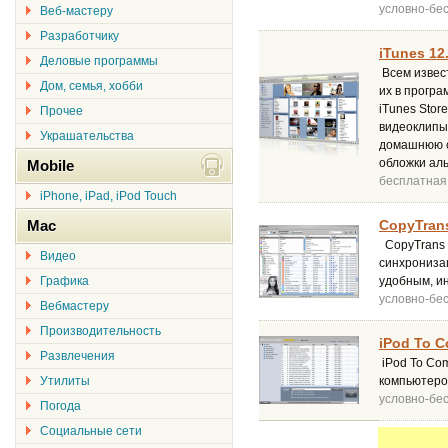
условно-бе
Веб-мастеру
Разработчику
iTunes 12
Деловые программы
Всем извес
Дом, семья, хобби
их в програ
iTunes Stor
Прочее
видеоклипы
Украшательства
домашнюю с
обложки аль
Mobile
бесплатная
iPhone, iPad, iPod Touch
Mac
CopyTrans
CopyTrans 
Видео
синхрониза
Графика
удобным, и
условно-бе
Вебмастеру
Производительность
iPod To C
Развлечения
iPod To Com
Утилиты
компьютеро
условно-бе
Погода
Социальные сети