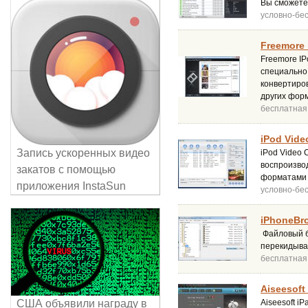
Вы сможете
условно-бе
Freemore 
Freemore IP
специально 
конвертиров
других фор
бесплатная
iPod Vide
Запись ускоренных видео
iPod Video 
воспроизво
закатов с помощью
форматами A
приложения InstaSun
условно-бе
iPhoneBro
Файловый бр
перекидыват
бесплатная
Aiseesoft
США объявили награду в
Aiseesoft i