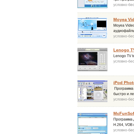
условно-бе
Moyea Vid
Moyea Video
аудиофайлы
условно-бе
Lenogo TV
Lenogo TV t
условно-бе
iPod Phot
Программа 
быстро и ле
условно-бе
McFunSoft
Программа 
H.264, VOB 
условно-бе