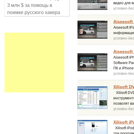
видео для в
3 млн $ за помощь в
условно-бе
поимке русского хакера
Aiseesoft 
Aiseesoft I
информации
условно-бе
Aiseesoft
Aiseesoft i
Software P
ПК и iPhon
условно-бе
Xilisoft D
Xilisoft DV
инструменто
позволят в
условно-бе
Xilisoft i
Xilisoft iP
три программ