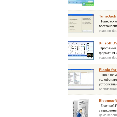
TuneJack 
TuneJack оч
восстановит
условно-бе
Xilisoft D
Программа 
формат MP3
условно-бе
Floola fo
Floola for 
телефонами
устройства
бесплатная
Elcomsoft
Elcomsoft P
защищенным 
демо верси