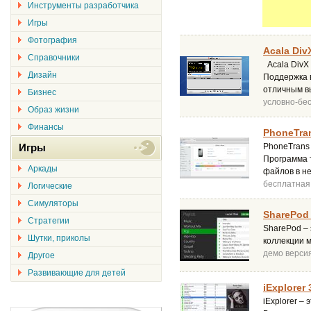
Инструменты разработчика
Игры
Фотография
Acala DivX
Справочники
Acala DivX
Дизайн
Поддержка в
отличным в
Бизнес
условно-бе
Образ жизни
Финансы
PhoneTran
Игры
PhoneTrans
Программа т
Аркады
файлов в не
бесплатная
Логические
Симуляторы
SharePod 
Стратегии
SharePod – 
Шутки, приколы
коллекции м
демо верси
Другое
Развивающие для детей
iExplorer 
iExplorer –