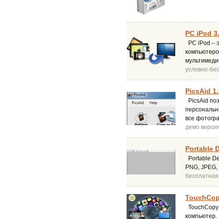
PC iPod 3
PC iPod – 
компьютеро
мультимеди
условно-бе
PicsAid 1
PicsAid по
персональн
все фотогра
демо верси
Portable 
Portable De
PNG, JPEG, 
бесплатная
TouchCop
TouchCopy 
компьютер.