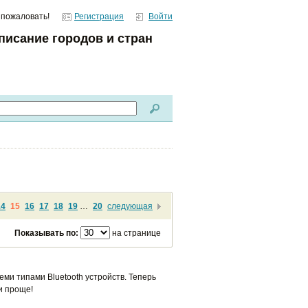
 пожаловать!
Регистрация
Войти
писание городов и стран
14
15
16
17
18
19
…
20
следующая
Показывать по:
на странице
еми типами Bluetooth устройств. Теперь
и проще!