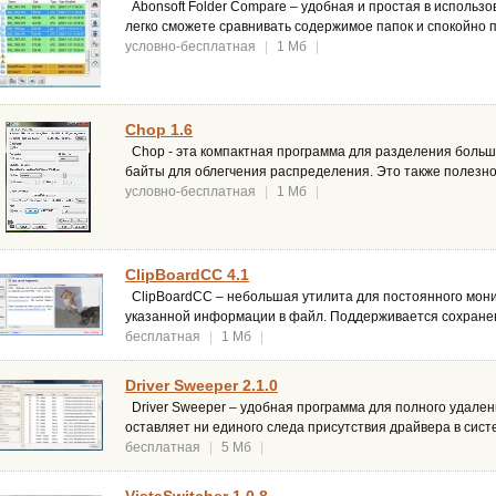
Abonsoft Folder Compare – удобная и простая в использ
легко сможете сравнивать содержимое папок и спокойно
условно-бесплатная
|
1 Мб
|
Chop 1.6
Chop - эта компактная программа для разделения больши
байты для облегчения распределения. Это также полезно
условно-бесплатная
|
1 Мб
|
ClipBoardCC 4.1
ClipBoardCC – небольшая утилита для постоянного мон
указанной информации в файл. Поддерживается сохране
бесплатная
|
1 Мб
|
Driver Sweeper 2.1.0
Driver Sweeper – удобная программа для полного удален
оставляет ни единого следа присутствия драйвера в сис
бесплатная
|
5 Мб
|