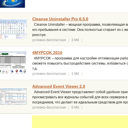
Cleanse Uninstaller Pro 6.5.0
Cleanse Uninstaller – мощная программа, позволяющая 
его пребывания в системе. Она полностью стирает их с же
реестре.
условно-бесплатная
|
3 Мб
|
4MYPCOK 2010
4MYPCOK – программа для настройки оптимизации рабо
сможете повысить быстродействие системы, избавиться 
т.д.
условно-бесплатная
|
1 Мб
|
Advanced Event Viewer 2.0
Advanced Event Viewer представляет собой удобное при
просматривать все журналы событий для всех серверов в
посредников, что делает ее идеальным средством для пр
условно-бесплатная
|
6 Мб
|