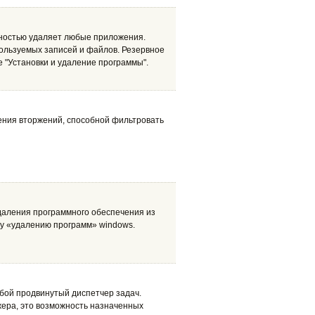
лностью удаляет любые приложения.
пользуемых записей и файлов. Резервное
е "Установки и удаление программы".
ения вторжений, способной фильтровать
удаления программного обеспечения из
му «удалению программ» windows.
обой продвинутый диспетчер задач.
жера, это возможность назначенных