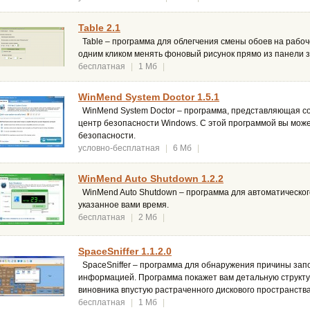
Table 2.1
Table – программа для облегчения смены обоев на рабо
одним кликом менять фоновый рисунок прямо из панели з
бесплатная
|
1 Мб
|
WinMend System Doctor 1.5.1
WinMend System Doctor – программа, представляющая с
центр безопасности Windows. С этой программой вы може
безопасности.
условно-бесплатная
|
6 Мб
|
WinMend Auto Shutdown 1.2.2
WinMend Auto Shutdown – программа для автоматическог
указанное вами время.
бесплатная
|
2 Мб
|
SpaceSniffer 1.1.2.0
SpaceSniffer – программа для обнаружения причины зап
информацией. Программа покажет вам детальную структу
виновника впустую растраченного дискового пространства
бесплатная
|
1 Мб
|