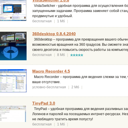
VistaSwitcher 1.0.8
VistaSwitcher - удобная программа для осуществления б
запущенными задачами. Программа заменяет собой станда
продвинутые и удобный.
бесплатная
|
1 Мб
|
360desktop 0.8.4.2040
360desktop – программа для превращения вашего обычно
возможностью вращения на 360 градусов. Вы сможете зн
своего десктопа и повысить скорость работы за компьюте
бесплатная
|
8 Мб
|
Macro Recorder 4.5
Macro Recorder – программа для ведения слежки за тем,
ваше отсутствие.
условно-бесплатная
|
2 Мб
|
TinyPad 3.0
TinyPad – удобная программа для ведения разливных за
Логинов и паролей на посещаемых интрнет-ресурсах. Не
не любящего тратить время попусту!
бесплатная
|
1 Мб
|