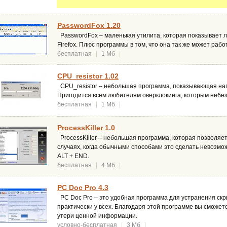
PasswordFox 1.20
PasswordFox – маленькая утилита, которая показывает 
Firefox. Плюс программы в том, что она так же может рабо
бесплатная
|
1 Мб
|
CPU_resistor 1.02
CPU_resistor – небольшая программа, показывающая нагр
Пригодится всем любителям оверклокинга, которым небе
бесплатная
|
1 Мб
|
ProcessKiller 1.0
ProcessKiller – небольшая программа, которая позволяет
случаях, когда обычными способами это сделать невозм
ALT + END.
бесплатная
|
4 Мб
|
PC Doc Pro 4.3
PC Doc Pro – это удобная программа для устранения скр
практически у всех. Благодаря этой программе вы сможет
утери ценной информации.
условно-бесплатная
|
3 Мб
|