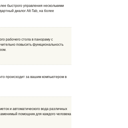
олее быстрого управления несколькими
ртный диалог Alt-Tab, на более
го рабочего стола в панораму с
ачительно повысить функциональность
ром.
 что происходит за вашим компьютером в
меток и автоматического вода различных
заменимый помощник для каждого человека