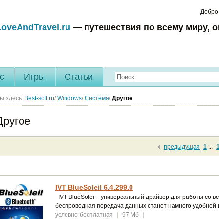
Добро
LoveAndTravel.ru
— путешествия по всему миру, о
c
Игры
Статьи
ы здесь:
Best-soft.ru
/
Windows
/
Система
/
Другое
Другое
предыдущая
1
...
IVT BlueSoleil 6.4.299.0
IVT BlueSolei – универсальный драйвер для работы со вс
беспроводная передача данных станет намного удобней 
условно-бесплатная
|
97 Мб
|