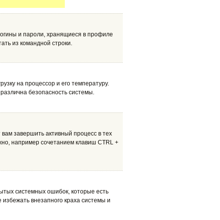
логины и пароли, хранящиеся в профиле
тать из командной строки.
узку на процессор и его температуру.
зразлична безопасность системы.
 вам завершить активный процесс в тех
ожно, например сочетанием клавиш CTRL +
ытых системных ошибок, которые есть
е избежать внезапного краха системы и