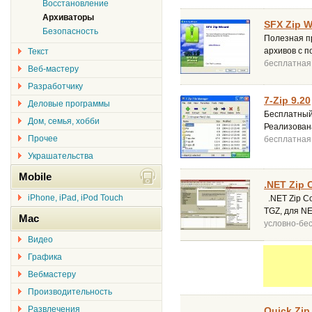
Восстановление
Архиваторы
SFX Zip W
Безопасность
Полезная п
архивов с 
Текст
бесплатная
Веб-мастеру
Разработчику
7-Zip 9.20
Деловые программы
Бесплатный 
Дом, семья, хобби
Реализован
Прочее
бесплатная
Украшательства
Mobile
.NET Zip 
iPhone, iPad, iPod Touch
.NET Zip Co
TGZ, для NE
Mac
условно-бе
Видео
Графика
Вебмастеру
Производительность
Развлечения
Quick Zip 