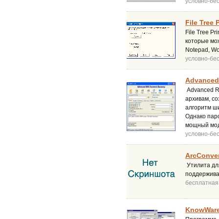
условно-бе
File Tree 
File Tree P
которые мож
Notepad, Wo
условно-бе
Advanced
Advanced R
архивам, с
алгоритм ши
Однако пар
мощный моду
условно-бе
ArcConver
Утилита дл
поддержива
бесплатная
KnowWare'