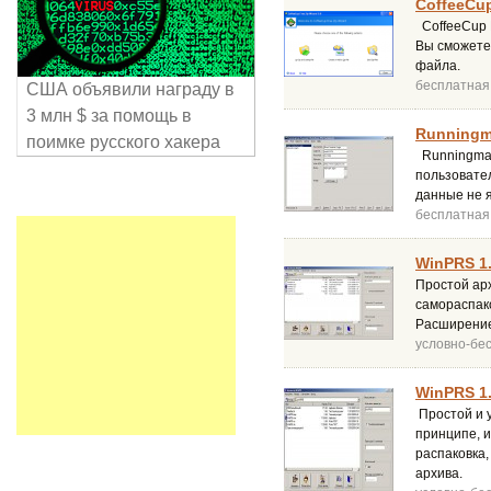
CoffeeCup
CoffeeCup F
Вы сможете
файла.
бесплатная
США объявили награду в
3 млн $ за помощь в
Runningma
поимке русского хакера
Runningman
пользовател
данные не 
бесплатная
WinPRS 1
Простой арх
самораспако
Расширение
условно-бе
WinPRS 1
Простой и у
принципе, и
распаковка,
архива.