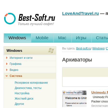
LoveAndTravel.ru
— п
Windows
Mobile
Mac
Игры
Стать
Вы здесь:
Best-soft.ru
/
Windows
/
С
Windows
Интернет и сети
Архиваторы
Графика
Видео
Система
Резервное копирование
Диагностика, тесты
Unimodz F
Настройка
Unimodz Fil
Жесткий диск
Packer спо
Другое
бесплатная