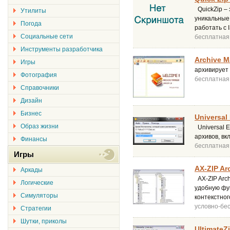
QuickZip –
Утилиты
уникальные
Погода
работать с 
Социальные сети
бесплатная
Инструменты разработчика
Archive M
Игры
архивирует
Фотография
бесплатная
Справочники
Дизайн
Бизнес
Universal 
Образ жизни
Universal E
архивов, вк
Финансы
бесплатная
Игры
AX-ZIP Arc
Аркады
AX-ZIP Arch
Логические
удобную фу
Симуляторы
контекстног
условно-бе
Стратегии
Шутки, приколы
UltimateZi