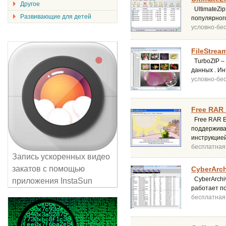
Другое
UltimateZip
Развивающие для детей
популярного
условно-бе
FileStrea
TurboZIP –
данных . И
условно-бе
Free RAR 
Free RAR E
поддержива
инструкцией
бесплатная
Запись ускоренных видео
закатов с помощью
CyberArch
CyberArchi
приложения InstaSun
работает п
бесплатная