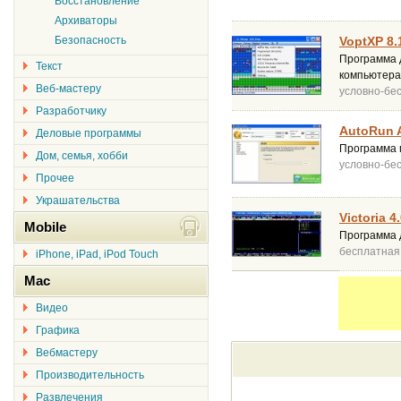
Восстановление
Архиваторы
Безопасность
VoptXP 8.
Программа д
Текст
компьютера,
Веб-мастеру
условно-бе
Разработчику
AutoRun A
Деловые программы
Программа 
Дом, семья, хобби
условно-бе
Прочее
Украшательства
Victoria 4
Mobile
Программа 
бесплатная
iPhone, iPad, iPod Touch
Mac
Видео
Графика
Вебмастеру
Производительность
Развлечения