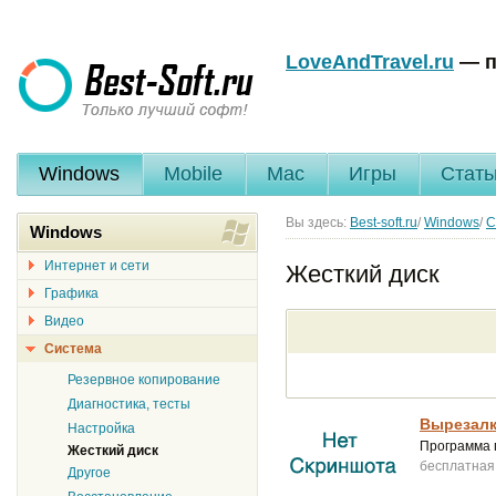
LoveAndTravel.ru
— п
Windows
Mobile
Mac
Игры
Стать
Вы здесь:
Best-soft.ru
/
Windows
/
С
Windows
Интернет и сети
Жесткий диск
Графика
Видео
Система
Резервное копирование
Диагностика, тесты
Вырезалк
Настройка
Программа 
Жесткий диск
бесплатная
Другое