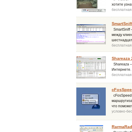
хотите узна
бесплатная
SmartSniff
SmartSniff
между клиен
шестнадцат
бесплатная
Shareaza 
Shareaza –
Интернете.
бесплатная
cFosSpeed
cFosSpeed 
маршрутиза
что поможет
условно-бе
RarmaRadi