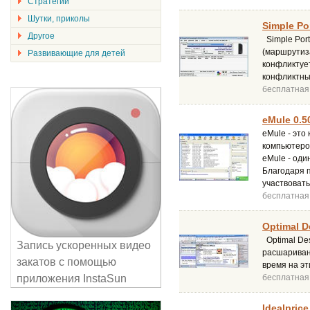
Стратегии
Шутки, приколы
Simple Po
Другое
Simple Port
(маршрутиз
Развивающие для детей
конфликтуе
конфликтны
бесплатная
eMule 0.5
eMule - это
компьютеро
eMule - оди
Благодаря п
участвовать
бесплатная
Optimal D
Optimal Des
Запись ускоренных видео
расшариван
закатов с помощью
время на эт
приложения InstaSun
бесплатная
Idealprice