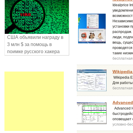
Idealprice 
уведомлени
возможност
Независимо
установки п
распродаж. 
США объявили награду в
люди, подпи
вещь, сущес
3 млн $ за помощь в
проводятся
поимке русского хакера
такие низки
бесплатная
Wikipedia 
Wikipedia E
Для работы
бесплатная
Advanced 
Advanced H
быстродейст
оповещает 
условно-бе