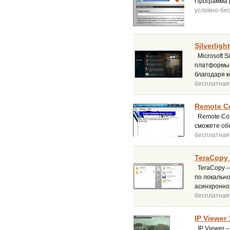
Программа р
условно-бе
Silverligh
Microsoft S
платформы S
благодаря к
бесплатная
Remote Co
Remote Com
сможете обс
бесплатная
TeraCopy 
TeraCopy –
по локально
асинхронно
бесплатная
IP Viewer 
IP Viewer –