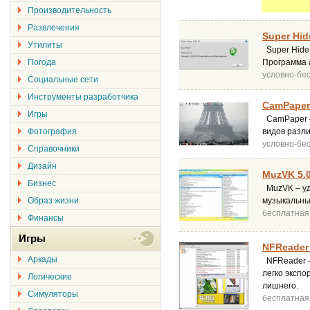
Производительность
Развлечения
Super Hide
Утилиты
Super Hide 
Погода
Программа 
условно-бе
Социальные сети
Инструменты разработчика
CamPaper
Игры
CamPaper –
Фотография
видов разли
условно-бе
Справочники
Дизайн
MuzVK 5.
Бизнес
MuzVK – уд
Образ жизни
музыкальны
бесплатная
Финансы
Игры
NFReader 
Аркады
NFReader –
легко эксп
Логические
лишнего.
Симуляторы
бесплатная