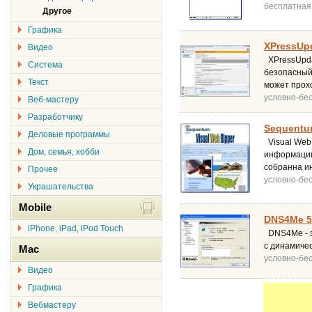
бесплатная
Другое
Графика
XPressUpd
Видео
XPressUpda
Система
безопасный
Текст
может прохо
условно-бе
Веб-мастеру
Разработчику
Sequentum
Деловые программы
Visual Web
Дом, семья, хобби
информации
собранна и
Прочее
условно-бе
Украшательства
Mobile
DNS4Me 5.
iPhone, iPad, iPod Touch
DNS4Me - э
с динамичес
Mac
условно-бе
Видео
Графика
Вебмастеру