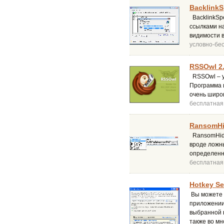
BacklinkS
BacklinkSpe
ссылками на
видимости в
условно-бе
RSSOwl 2.
RSSOwl – у
Программа 
очень широк
бесплатная
RansomHi
RansomHide
вроде ложн
определенн
бесплатная
Hotkey Se
Вы можете 
приложении
выбранной в
также во мн