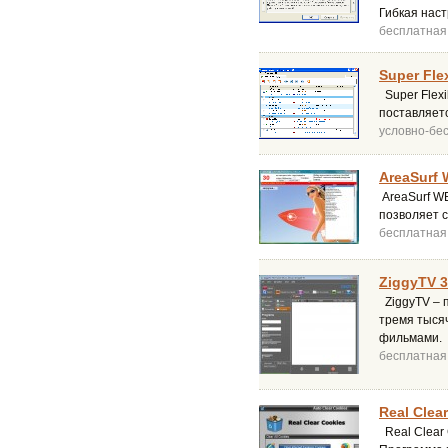
Гибкая наст
бесплатная
Super Flex
Super Flexi
поставляетс
условно-бе
AreaSurf 
AreaSurf WE
позволяет с
бесплатная
ZiggyTV 3
ZiggyTV – 
тремя тысяч
фильмами.
бесплатная
Real Clear
Real Clear 