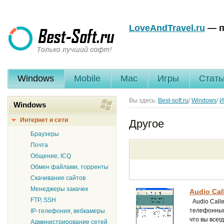
LoveAndTravel.ru
— п
Windows
Mobile
Mac
Игры
Стать
Вы здесь:
Best-soft.ru
/
Windows
/
И
Windows
Интернет и сети
Другое
Браузеры
Почта
Общение, ICQ
Обмен файлами, торренты
Скачивание сайтов
Менеджеры закачек
Audio Call
FTP, SSH
Audio Calle
телефонными
IP-телефония, вебкамеры
что вы всег
Администрирование сетей