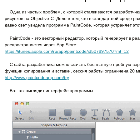
Одна из частых проблем, с которой сталкиваются разработчики 
рисунков на Objective-C. Дело в том, что в стандартной среде ра
давно свет увидела программа PaintCode, которая устраняет это
PaintCode - это векторный редактор, который генерирует в реа
распространяется через App Store:
https://itunes.apple.com/ru/app/paintcode/id507897570?mt=12
С сайта разработчика можно скачать бесплатную пробную вер
функции копирования и вставки, сессия работы ограничена 20 м
http://www.paintcodeapp.com/try
Вот так выглядит интерфейс программы.