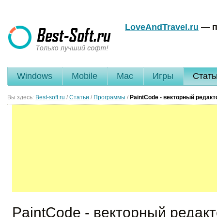
LoveAndTravel.ru
— п
Windows
Mobile
Mac
Игры
Стать
Вы здесь:
Best-soft.ru
/
Статьи
/
Программы
/
PaintCode - векторный редакт
PaintCode - векторный редакт