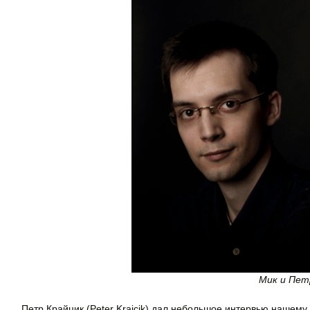
Мик и Пет
Петр Крайцик (Peter Krajcik) дал небольшое интервью нашему 