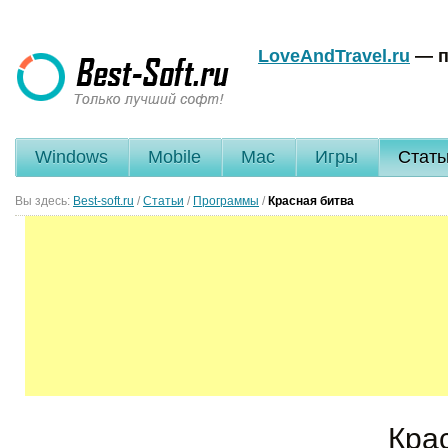
LoveAndTravel.ru
— п
Windows
Mobile
Mac
Игры
Стать
Вы здесь:
Best-soft.ru
/
Статьи
/
Программы
/
Красная битва
Кра