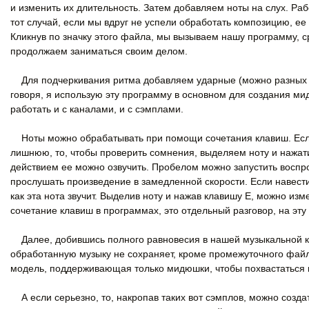
и изменить их длительность. Затем добавляем ноты на слух. Раб
тот случай, если мы вдруг не успели обработать композицию, ее
Кликнув по значку этого файла, мы вызываем нашу программу, 
продолжаем заниматься своим делом.
Для подчеркивания ритма добавляем ударные (можно разных вид
говоря, я использую эту программу в основном для создания ми
работать и с каналами, и с сэмплами.
Ноты можно обрабатывать при помощи сочетания клавиш. Если 
лишнюю, то, чтобы проверить сомнения, выделяем ноту и нажатие
действием ее можно озвучить. Пробелом можно запустить воспр
прослушать произведение в замедленной скорости. Если навест
как эта нота звучит. Выделив ноту и нажав клавишу E, можно из
сочетание клавиш в программах, это отдельный разговор, на эт
Далее, добившись полного равновесия в нашей музыкальной к
обработанную музыку не сохраняет, кроме промежуточного файла
модель, поддерживающая только мидюшки, чтобы похвастаться п
А если серьезно, то, накропав таких вот сэмплов, можно созд