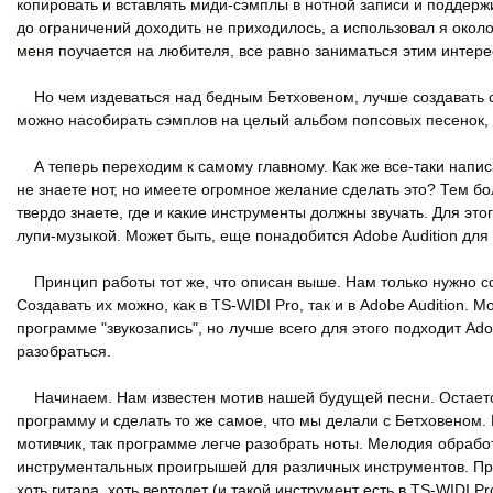
копировать и вставлять миди-сэмплы в нотной записи и поддерж
до ограничений доходить не приходилось, а использовал я окол
меня поучается на любителя, все равно заниматься этим интере
Но чем издеваться над бедным Бетховеном, лучше создавать св
можно насобирать сэмплов на целый альбом попсовых песенок, н
А теперь переходим к самому главному. Как же все-таки написат
не знаете нот, но имеете огромное желание сделать это? Тем бо
твердо знаете, где и какие инструменты должны звучать. Для эт
лупи-музыкой. Может быть, еще понадобится Adobe Audition для
Принцип работы тот же, что описан выше. Нам только нужно с
Создавать их можно, как в TS-WIDI Pro, так и в Adobe Audition.
программе "звукозапись", но лучше всего для этого подходит Ad
разобраться.
Начинаем. Нам известен мотив нашей будущей песни. Остается
программу и сделать то же самое, что мы делали с Бетховеном.
мотивчик, так программе легче разобрать ноты. Мелодия обрабо
инструментальных проигрышей для различных инструментов. При 
хоть гитара, хоть вертолет (и такой инструмент есть в TS-WIDI P