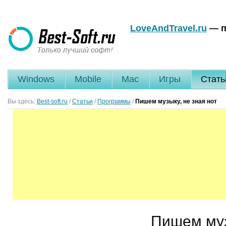
LoveAndTravel.ru
— п
Windows
Mobile
Mac
Игры
Стать
Вы здесь:
Best-soft.ru
/
Статьи
/
Программы
/
Пишем музыку, не зная нот
Пишем муз