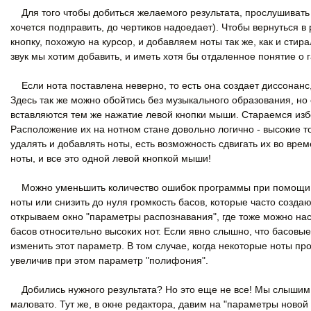
Для того чтобы добиться желаемого результата, прослушивать п
хочется подправить, до чертиков надоедает). Чтобы вернуться
кнопку, похожую на курсор, и добавляем ноты так же, как и стира
звук мы хотим добавить, и иметь хотя бы отдаленное понятие о 
Если нота поставлена неверно, то есть она создает диссонанс, 
Здесь так же можно обойтись без музыкального образования, но
вставляются тем же нажатие левой кнопки мыши. Стараемся избе
Расположение их на нотном стане довольно логично - высокие то
удалять и добавлять ноты, есть возможность сдвигать их во вр
ноты, и все это одной левой кнопкой мыши!
Можно уменьшить количество ошибок программы при помощи на
ноты или снизить до нуля громкость басов, которые часто созда
открываем окно "параметры распознавания", где тоже можно нас
басов относительно высоких нот. Если явно слышно, что басовы
изменить этот параметр. В том случае, когда некоторые ноты п
увеличив при этом параметр "полифония".
Добились нужного результата? Но это еще не все! Мы слышим з
маловато. Тут же, в окне редактора, давим на "параметры новой